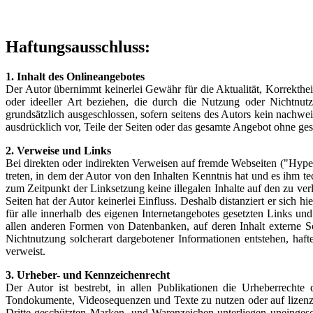
Haftungsausschluss:
1. Inhalt des Onlineangebotes
Der Autor übernimmt keinerlei Gewähr für die Aktualität, Korrektheit
oder ideeller Art beziehen, die durch die Nutzung oder Nichtnut
grundsätzlich ausgeschlossen, sofern seitens des Autors kein nachwei
ausdrücklich vor, Teile der Seiten oder das gesamte Angebot ohne ges
2. Verweise und Links
Bei direkten oder indirekten Verweisen auf fremde Webseiten ("Hyper
treten, in dem der Autor von den Inhalten Kenntnis hat und es ihm te
zum Zeitpunkt der Linksetzung keine illegalen Inhalte auf den zu ver
Seiten hat der Autor keinerlei Einfluss. Deshalb distanziert er sich h
für alle innerhalb des eigenen Internetangebotes gesetzten Links u
allen anderen Formen von Datenbanken, auf deren Inhalt externe Sch
Nichtnutzung solcherart dargebotener Informationen entstehen, hafte
verweist.
3. Urheber- und Kennzeichenrecht
Der Autor ist bestrebt, in allen Publikationen die Urheberrecht
Tondokumente, Videosequenzen und Texte zu nutzen oder auf lizenzf
Dritte geschützten Marken- und Warenzeichen unterliegen uneingesc