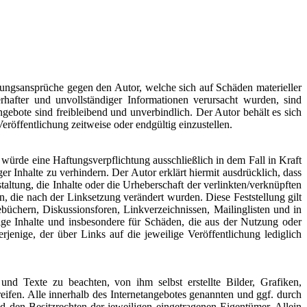
aftungsansprüche gegen den Autor, welche sich auf Schäden materieller
hafter und unvollständiger Informationen verursacht wurden, sind
ngebote sind freibleibend und unverbindlich. Der Autor behält es sich
röffentlichung zeitweise oder endgültig einzustellen.
würde eine Haftungsverpflichtung ausschließlich in dem Fall in Kraft
r Inhalte zu verhindern. Der Autor erklärt hiermit ausdrücklich, dass
altung, die Inhalte oder die Urheberschaft der verlinkten/verknüpften
ten, die nach der Linksetzung verändert wurden. Diese Feststellung gilt
büchern, Diskussionsforen, Linkverzeichnissen, Mailinglisten und in
dige Inhalte und insbesondere für Schäden, die aus der Nutzung oder
rjenige, der über Links auf die jeweilige Veröffentlichung lediglich
nd Texte zu beachten, von ihm selbst erstellte Bilder, Grafiken,
fen. Alle innerhalb des Internetangebotes genannten und ggf. durch
 den Besitzrechten der jeweiligen eingetragenen Eigentümer. Allein