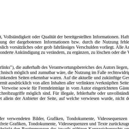
, Vollständigkeit oder Qualität der bereitgestellten Informationen. H
zung der dargebotenen Informationen bzw. durch die Nutzung fehler
slich vorsätzliches oder grob fahrlässiges Verschulden vorliegt. Alle A
onderte Ankündigung zu verändern, zu ergänzen, zu löschen oder die Ve
links"), die außerhalb des Verantwortungsbereiches des Autors liegen, 
chnisch möglich und zumutbar wäre, die Nutzung im Falle rechtswidrige
linkenden Seiten erkennbar waren. Auf die aktuelle und zukünftige Gest
iermit ausdrücklich von allen Inhalten aller verlinkten /verknüpften Sei
nd Verweise sowie für Fremdeinträge in vom Autor eingerichteten Gäste
reibzugriffe möglich sind. Für illegale, fehlerhafte oder unvollstän
t allein der Anbieter der Seite, auf welche verwiesen wurde, nicht de
e der verwendeten Bilder, Grafiken, Tondokumente, Videosequenzen u
reie Grafiken, Tondokumente, Videosequenzen und Texte zurückzugrei
hränkt den Bestimmungen des jeweils gültigen Kennzeichenrechts und